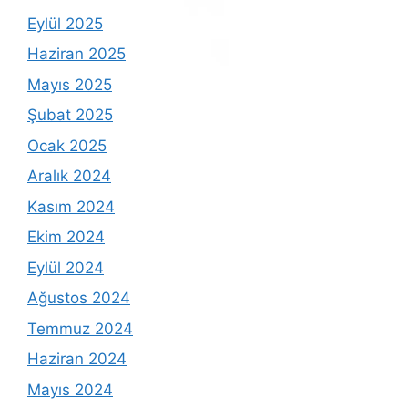
Eylül 2025
Haziran 2025
Mayıs 2025
Şubat 2025
Ocak 2025
Aralık 2024
Kasım 2024
Ekim 2024
Eylül 2024
Ağustos 2024
Temmuz 2024
Haziran 2024
Mayıs 2024