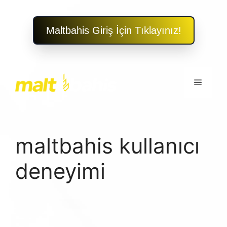
Maltbahis Giriş İçin Tıklayınız!
İçeriğe
atla
Menü
maltbahis kullanıcı
deneyimi