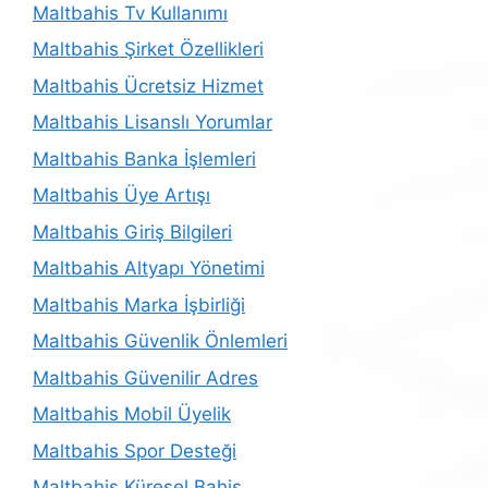
Maltbahis Tv Kullanımı
Maltbahis Şirket Özellikleri
Maltbahis Ücretsiz Hizmet
Maltbahis Lisanslı Yorumlar
Maltbahis Banka İşlemleri
Maltbahis Üye Artışı
Maltbahis Giriş Bilgileri
Maltbahis Altyapı Yönetimi
Maltbahis Marka İşbirliği
Maltbahis Güvenlik Önlemleri
Maltbahis Güvenilir Adres
Maltbahis Mobil Üyelik
Maltbahis Spor Desteği
Maltbahis Küresel Bahis