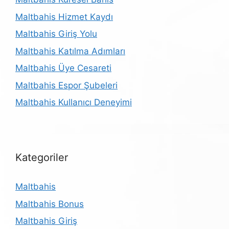
Maltbahis Hizmet Kaydı
Maltbahis Giriş Yolu
Maltbahis Katılma Adımları
Maltbahis Üye Cesareti
Maltbahis Espor Şubeleri
Maltbahis Kullanıcı Deneyimi
Kategoriler
Maltbahis
Maltbahis Bonus
Maltbahis Giriş